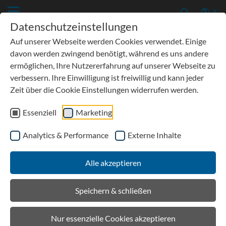
Datenschutzeinstellungen
Auf unserer Webseite werden Cookies verwendet. Einige
davon werden zwingend benötigt, während es uns andere
ermöglichen, Ihre Nutzererfahrung auf unserer Webseite zu
verbessern. Ihre Einwilligung ist freiwillig und kann jeder
Offene Word-Dateien und
Zeit über die Cookie Einstellungen widerrufen werden.
hochauflösende Bilder
Essenziell
Marketing
Offene Word-Dateien im .doc-Format und druckfähige Bilder
der Meldungen senden wir Ihnen gern zu. Einfach eine kurze
Analytics & Performance
Externe Inhalte
E-Mail an
marketing@birco.de
.
Alle akzeptieren
Speichern & schließen
Nur essenzielle Cookies akzeptieren