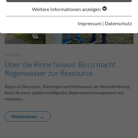
Weitere Informationen anzeigen
Impressum
|
Datenschutz
10.03.2026 |
Über die Rinne hinaus! Birco macht
Regenwasser zur Ressource
Regen als Ressource. Starkregen und Hochwasser als Herausforderung.
Noch nie zuvor spielten intelligentes Regenwassermanagement und
modulare…
Weiterlesen