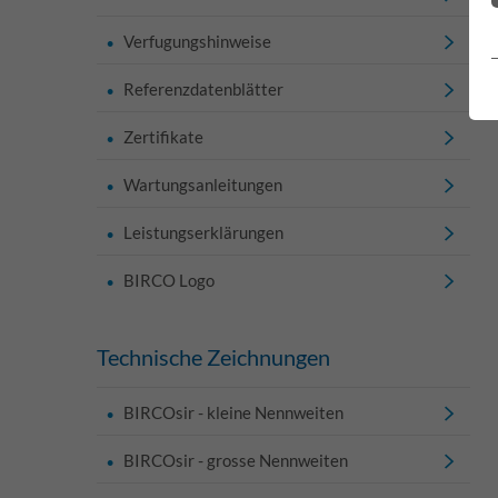
Verfugungshinweise
Referenzdatenblätter
Zertifikate
Wartungsanleitungen
Leistungserklärungen
BIRCO Logo
Technische Zeichnungen
BIRCOsir - kleine Nennweiten
BIRCOsir - grosse Nennweiten