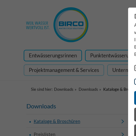
Entwässerungsrinnen
Punktentwässerung
Projektmanagement & Services
Unterneh
Sie sind hier:
Downloads
Downloads
Kataloge & Brosch
Downloads
Kataloge & Broschüren
Preislisten