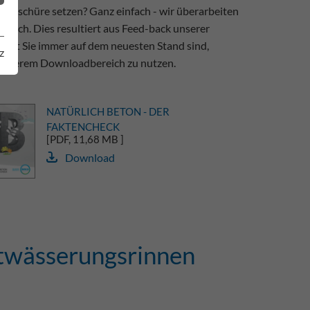
 Broschüre setzen? Ganz einfach - wir überarbeiten
rlich. Dies resultiert aus Feed-back unserer
mit Sie immer auf dem neuesten Stand sind,
z
n unserem Downloadbereich zu nutzen.
NATÜRLICH BETON - DER
FAKTENCHECK
[PDF, 11,68 MB ]
Download
ntwässerungsrinnen