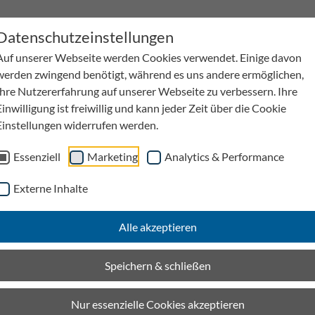
Datenschutzeinstellungen
Auf unserer Webseite werden Cookies verwendet. Einige davon
werden zwingend benötigt, während es uns andere ermöglichen,
Ihre Nutzererfahrung auf unserer Webseite zu verbessern. Ihre
Einwilligung ist freiwillig und kann jeder Zeit über die Cookie
Einstellungen widerrufen werden.
Wasserbewirtschaftung
Kabelkanäle
Anwen
Essenziell
Marketing
Analytics & Performance
men
Downloads
Externe Inhalte
üren
Alle akzeptieren
Kataloge und Broschüren
Speichern & schließen
Nur essenzielle Cookies akzeptieren
Allgemeine Informationen, Produktvorstellungen und technisch