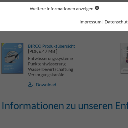
Dienstleistungen. Warum wir vermehrt auf digitale Kataloge und
Weitere Informationen anzeigen
und aktualisieren unsere Produkte sowie Informationen kontinuie
Kund:innen und sinnvollen technischen Weiterentwicklungen. Da
Impressum
|
Datenschut
empfehlen wir Ihnen immer die aktuelle Veröffentlichung hier i
BIRCO Produktübersicht
[PDF, 6,47 MB ]
Entwässerungssysteme
Punktentwässerung
Wasserbewirtschaftung
Versorgungskanäle
Download
Informationen zu unseren E