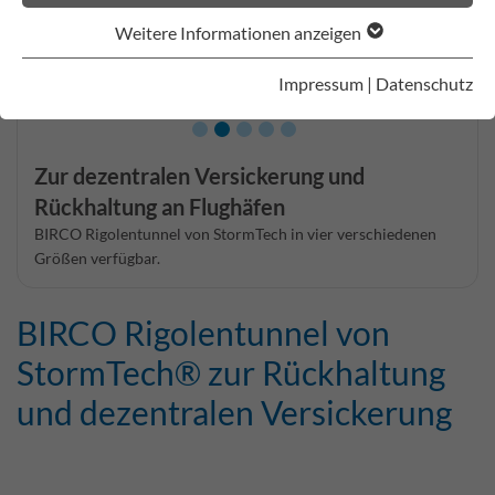
Weitere Informationen anzeigen
Impressum
|
Datenschutz
Zur dezentralen Versickerung und
Rückhaltung an Flughäfen
BIRCO Rigolentunnel von StormTech in vier verschiedenen
Größen verfügbar.
BIRCO Rigolentunnel von
StormTech® zur Rückhaltung
und dezentralen Versickerung