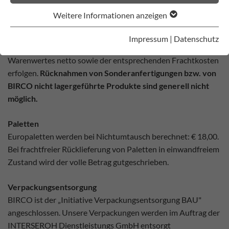
Weitere Informationen anzeigen
Rücknahmen
Rücknahmen können nur für wiederverkaufsfähige Ware
Impressum
|
Datenschutz
unter Abzug der Rücknahmegebühren in Höhe von 20% des
Warenwertes netto sowie der entsprechenden Frachtkosten
erfolgen.
Rücknahmen von Sonderanfertigungen bzw. von
BIRCO nicht lagergeführte Produkte sind generell nicht
möglich.
Paletten
Europaletten werden bei Nichtumtausch berechnet: € 18,00.
Bei frachtfreier Rücklieferung von Paletten in einwandfreiem
Zustand wird der volle Betrag gutgeschrieben.
Verpackungsentsorgung
BIRCO ist der „Initiative Verpackungsentsorgung BAU"
angeschlossen. Unsere Verpackungen werden im Auftrag der
INTERSEROH Dienstleistungs GmbH entsorgt