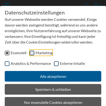
Datenschutzeinstellungen
Auf unserer Webseite werden Cookies verwendet. Einige
davon werden zwingend benötigt, während es uns andere
ermöglichen, Ihre Nutzererfahrung auf unserer Webseite zu
verbessern. Ihre Einwilligung ist freiwillig und kann jeder
Lieferbedingungen
Zeit über die Cookie Einstellungen widerrufen werden.
Preise
Essenziell
Marketing
Sämtliche Preise verstehen sich zuzüglich der gesetzlichen
Umsatzsteuer.
Analytics & Performance
Externe Inhalte
Ab einem Warenwert von € 1.700,00 zum Lager
Baustoffhandel bzw. € 3.000,00 zur Baustelle erfolgt eine
Alle akzeptieren
frachtfreie Lieferung (nicht abgeladen). Liegt der Warenwert
unter den o.g. Grenzen werden zusätzlich € 300,00 pauschal
Speichern & schließen
für Frachtkosten berechnet. Für Lieferungen per Frachtpaket
(max. 30 kg) beträgt die Porto- und Verpackungspauschale €
Nur essenzielle Cookies akzeptieren
75,00.