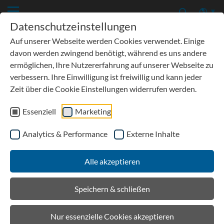
Datenschutzeinstellungen
Auf unserer Webseite werden Cookies verwendet. Einige
davon werden zwingend benötigt, während es uns andere
ermöglichen, Ihre Nutzererfahrung auf unserer Webseite zu
verbessern. Ihre Einwilligung ist freiwillig und kann jeder
Die Belastungsklassen nach
Zeit über die Cookie Einstellungen widerrufen werden.
DIN EN 1433
Essenziell
Marketing
In der DIN EN 1433 „Entwässerungsrinnen für
Analytics & Performance
Externe Inhalte
Verkehrsflächen" werden die Entwässerungsrinnen in die
Klassen A 15 bis F 900 eingeteilt. Den Klassen werden
Alle akzeptieren
folgende Prüfkräfte und Einbaustellen zugeordnet:
Speichern & schließen
Nur essenzielle Cookies akzeptieren