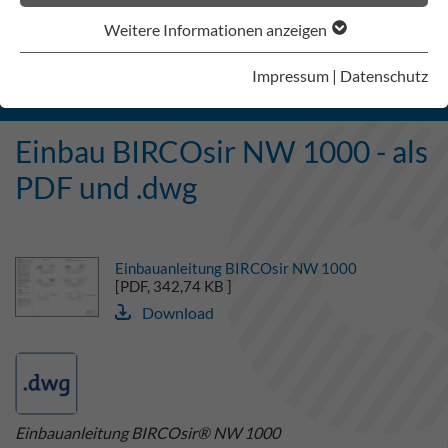
Weitere Informationen anzeigen
TECHNISCHE ZEICHNUNGEN
Impressum
|
Datenschutz
EINBAUANLEITUNGEN
Einbau BIRCOsir NW 1000 - als
PDF und .dwg
Einbauanleitung BIRCOsir NW 1000
[PDF, 342,74 KB ]
Download
Einbauanleitung BIRCOsir® NW 1000