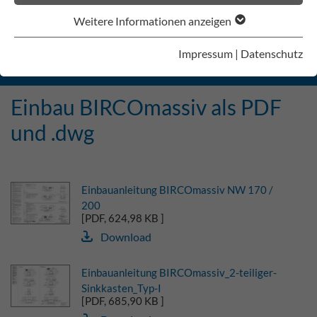
Weitere Informationen anzeigen
TECHNISCHE ZEICHNUNGEN
Impressum
|
Datenschutz
EINBAUANLEITUNGEN
Einbau BIRCOmassiv als PDF
und .dwg
Einbauanleitung BIRCOmassiv NW 170 /
200
[PDF, 624,98 KB ]
Download
Einbauanleitung BIRCOmassiv_2-teiliger-
Sinkkasten_Typ-I
[PDF, 685,90 KB ]