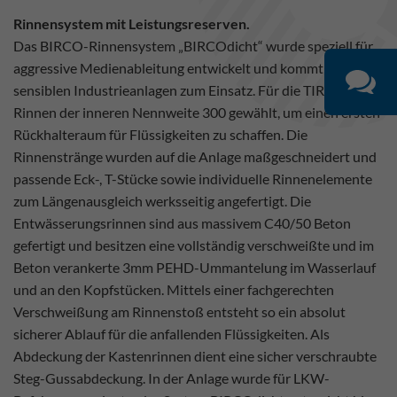
Rinnensystem mit Leistungsreserven.
Das BIRCO-Rinnensystem „BIRCOdicht“ wurde speziell für
aggressive Medienableitung entwickelt und kommt in vielen
sensiblen Industrieanlagen zum Einsatz. Für die TIRA wurden
Rinnen der inneren Nennweite 300 gewählt, um einen ersten
Rückhalteraum für Flüssigkeiten zu schaffen. Die
Rinnenstränge wurden auf die Anlage maßgeschneidert und
passende Eck-, T-Stücke sowie individuelle Rinnenelemente
zum Längenausgleich werksseitig angefertigt. Die
Entwässerungsrinnen sind aus massivem C40/50 Beton
gefertigt und besitzen eine vollständig verschweißte und im
Beton verankerte 3mm PEHD-Ummantelung im Wasserlauf
und an den Kopfstücken. Mittels einer fachgerechten
Verschweißung am Rinnenstoß entsteht so ein absolut
sicherer Ablauf für die anfallenden Flüssigkeiten. Als
Abdeckung der Kastenrinnen dient eine sicher verschraubte
Steg-Gussabdeckung. In der Anlage wurde für LKW-