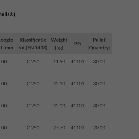
nelis®)
oogte
Klassificatie
Weight
Pallet
PG
ef [mm]
tot (EN 1433)
[kg]
[Quantity]
.00
C 250
11.50
41101
30.00
.00
C 250
22.10
41101
30.00
.00
C 250
22.00
41101
30.00
.00
C 250
27.70
41101
20.00