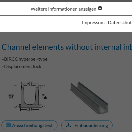
Weitere Informationen anzeigen
Channel elements without internal inbuilt fall
Shallow cannel element
Impressum
|
Datenschut
Channel elements without internal inbu
+BIRCOhyperbel-type
+Displacement lock
Ausschreibungstext
Einbauanleitung