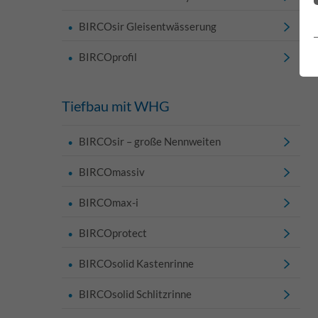
BIRCOsir Gleisentwässerung
BIRCOprofil
Tiefbau mit WHG
BIRCOsir – große Nennweiten
BIRCOmassiv
BIRCOmax-i
BIRCOprotect
BIRCOsolid Kastenrinne
BIRCOsolid Schlitzrinne