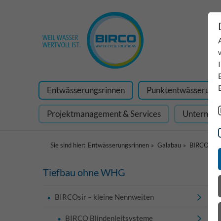
Entwässerungsrinnen
Punktentwässerung
Projektmanagement & Services
Unterneh
Sie sind hier:
Entwässerungsrinnen
Galabau
BIRCOsli
Tiefbau ohne WHG
BIRCOsir – kleine Nennweiten
BIRCO Blindenleitsysteme