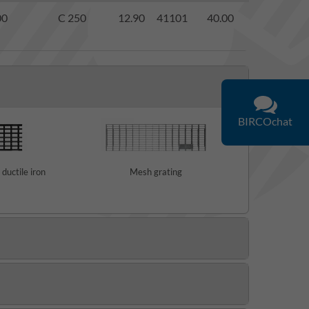
00
C 250
12.90
41101
40.00
BIRCOchat
 ductile iron
Mesh grating