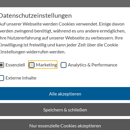
Datenschutzeinstellungen
Auf unserer Webseite werden Cookies verwendet. Einige davon
werden zwingend benötigt, während es uns andere ermöglichen,
Ihre Nutzererfahrung auf unserer Webseite zu verbessern. Ihre
Einwilligung ist freiwillig und kann jeder Zeit über die Cookie
Einstellungen widerrufen werden.
Wasserbewirtschaftung
Kabelkanäle
Anwen
Essenziell
Marketing
Analytics & Performance
men
Downloads
Externe Inhalte
m®
Alle akzeptieren
BIRCOslim®
Speichern & schließen
Produkte filtern
Nur essenzielle Cookies akzeptieren