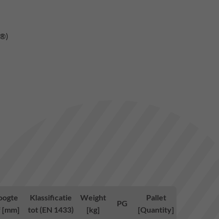
s®)
oogte
Klassificatie
Weight
Pallet
PG
f [mm]
tot (EN 1433)
[kg]
[Quantity]