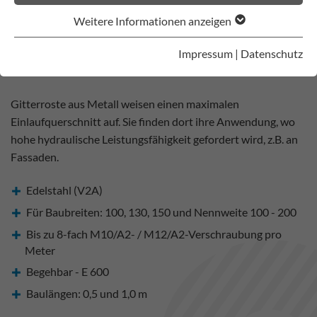
Weitere Informationen anzeigen
Impressum
|
Datenschutz
Gitterroste aus Metall weisen einen maximalen
Einlaufquerschnitt auf. Sie finden dort ihre Anwendung, wo
hohe hydraulische Leistungsfähigkeit gefordert wird, z.B. an
Fassaden.
Edelstahl (V2A)
Für Baubreiten: 100, 130, 150 und Nennweite 100 - 200
Bis zu 8-fach M10/A2- / M12/A2-Verschraubung pro
Meter
Begehbar - E 600
Baulängen: 0,5 und 1,0 m