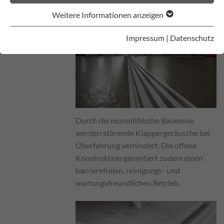
Weitere Informationen anzeigen
Impressum
|
Datenschutz
Durch die monolithische Bauweise
werden störende Klappergeräusche bei
Überfahrung verhindert. Die offene
Konstruktion garantiert zudem einen
barrierefreien, reinigungs- und
wartungsfreundlichen Betrieb.