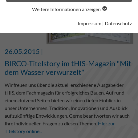
Weitere Informationen anzeigen
Impressum
|
Datenschutz
26.05.2015 |
BIRCO-Titelstory im tHIS-Magazin "Mit
dem Wasser verwurzelt"
Wir freuen uns über die aktuell erschienene Ausgabe der
tHIS, dem Fachmagazin für erfolgreiches Bauen. Auf rund
einem dutzend Seiten bieten wir einen tiefen Einblick in
unser Unternehmen. Tradition, Innovationen und Ausblick
auf zukünftige Entwicklungen. Gerne beantworten wir auch
Ihre individuellen Fragen zu diesen Themen.
Hier zur
Titelstory online...