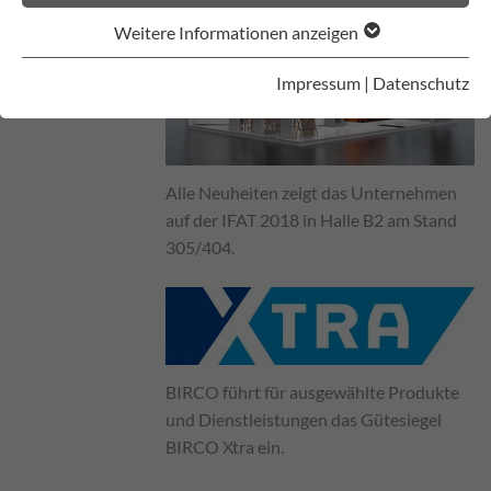
Weitere Informationen anzeigen
Impressum
|
Datenschutz
Alle Neuheiten zeigt das Unternehmen
auf der IFAT 2018 in Halle B2 am Stand
305/404.
BIRCO führt für ausgewählte Produkte
und Dienstleistungen das Gütesiegel
BIRCO Xtra ein.