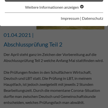
Weitere Informationen anzeigen
Impressum
|
Datenschutz
01.04.2021 |
Abschlussprüfung Teil 2
Der April steht ganz im Zeichen der Vorbereitung auf die
Abschlussprüfung Teil 2 welche Anfang Mai stattfinden wird.
Die Prüfungen finden in den Schulfächern Wirtschaft,
Deutsch und LBT statt. Die Prüfung in LBT, in meinem
Hauptfach, ist jedoch zweigeteilt mit jeweils 2 Stunden
Bearbeitungszeit. Durch die momentane Corona-Situation
durfte man zwischen Deutsch und Gemeinschaftskunde
entscheiden, welches Prüfungsfach man abwählt.