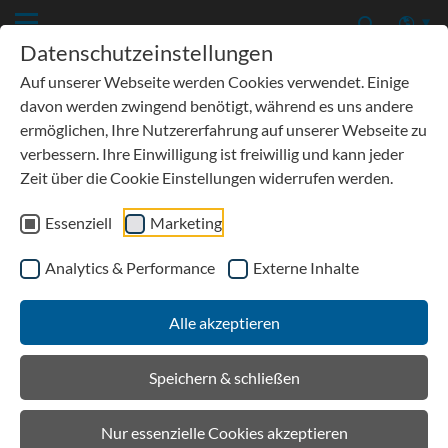
Datenschutzeinstellungen
Auf unserer Webseite werden Cookies verwendet. Einige
davon werden zwingend benötigt, während es uns andere
ermöglichen, Ihre Nutzererfahrung auf unserer Webseite zu
verbessern. Ihre Einwilligung ist freiwillig und kann jeder
Säureschutzbau
Zeit über die Cookie Einstellungen widerrufen werden.
Wenn Sie nicht genau wissen, welche Systeme für Ihren
Essenziell
Marketing
Anwendungsbereich in Frage kommt, helfen wir Ihnen hier
gerne weiter.
Analytics & Performance
Externe Inhalte
Alle akzeptieren
Hier erhalten Sie eine Übersicht, welche Systeme eingesetzt
Speichern & schließen
werden können.
Nur essenzielle Cookies akzeptieren
BIRCOdicht