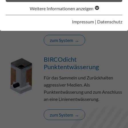
Weitere Informationen anzeigen
Für Chemie und Industrie. Resistent
gegen extrem aggressive Flüssigkeiten
Impressum
|
Datenschutz
durch PEHD-Auskleidung.
zum System
BIRCOdicht
Punktentwässerung
Für das Sammeln und Zurückhalten
aggressiver Medien. Als
Punktentwässerung und zum Anschluss
an eine Linienentwässerung.
zum System