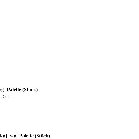
wg
Palette (Stück)
715
1
[kg]
wg
Palette (Stück)